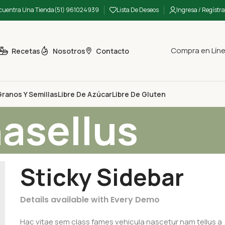
cuentra Una Tienda
(51) 961024939
Lista De Deseos
Ingresa / Regístra
Compra en Lín
Recetas
Nosotros
Contacto
ranos Y Semillas
Libre De Azúcar
Libre De Gluten
asellus
Sticky Sidebar
Details available with Every Demo
Hac vitae sem class fames vehicula nascetur nam tellus a