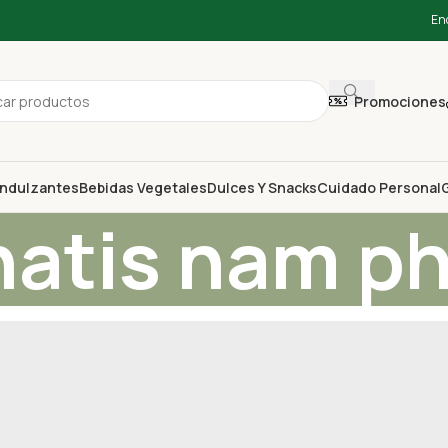
En
Promociones
ndulzantes
Bebidas Vegetales
Dulces Y Snacks
Cuidado Personal
G
atis nam ph