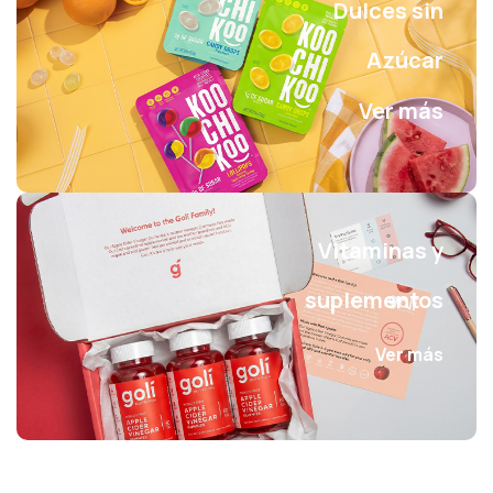
Dulces sin
Azúcar
Ver más
Vitaminas y
suplementos
Ver más