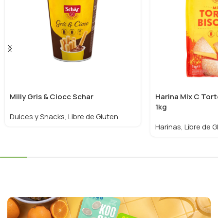
Milly Gris & Ciocc Schar
Harina Mix C Tort
1kg
Dulces y Snacks
,
Libre de Gluten
Harinas
,
Libre de G