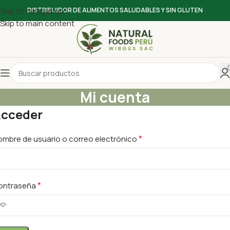
Skip to navigation
DISTRIBUIDOR DE ALIMENTOS SALUDABLES Y SIN GLUTEN
Skip to main content
Mi cuenta
cceder
*
mbre de usuario o correo electrónico
*
ontraseña