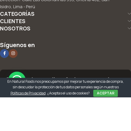
Isidro, Lima - Perú
CATEGORÍAS
CLIENTES
NOSOTROS
Síguenos en
Suscríbete y recibe ofertas, promociones
En Natural Foods nos preocupamos por mejorar tu experiencia de compra,
y más!
sin descuidar la protección de tus datos personales según nuestras
Políticas de Privacidad
. ¿Aceptas el uso de cookies?
ACEPTAR
Sé el primero en enterarte. Suscríbete a Wibgus!