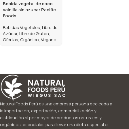
Bebida vegetal de coco
vainilla sin azúcar Pacific
Foods
Bebidas Vegetales
,
Libre de
Azúcar
,
Libre de Gluten
,
Ofertas
,
Orgánico
,
Vegano
Natural Foods Perú es una empresa peruana dedicada a
la importación, exportación, comercialización y
distribución al por mayor de productos naturales y
orgánicos, esenciales para llevar una dieta especial o