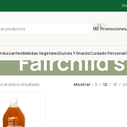
En
Promociones
Fairchild's
ndulzantes
Bebidas Vegetales
Dulces Y Snacks
Cuidado Personal
G
 el único resultado
Mostrar
9
12
18
2