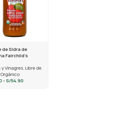
e de Sidra de
a Fairchild’s
 y Vinagres
,
Libre de
Orgánico
0
-
S/
54.90