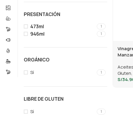
PRESENTACIÓN
473ml
1
946ml
1
Vinagr
Manzan
ORGÁNICO
Aceites
Sí
1
Gluten
,
S/
34.9
LIBRE DE GLUTEN
Sí
1