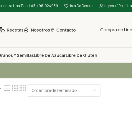
cuentra Una Tienda
(51) 961024939
Lista De Deseos
Ingresa / Regístra
Compra en Lín
Recetas
Nosotros
Contacto
ranos Y Semillas
Libre De Azúcar
Libre De Gluten
4