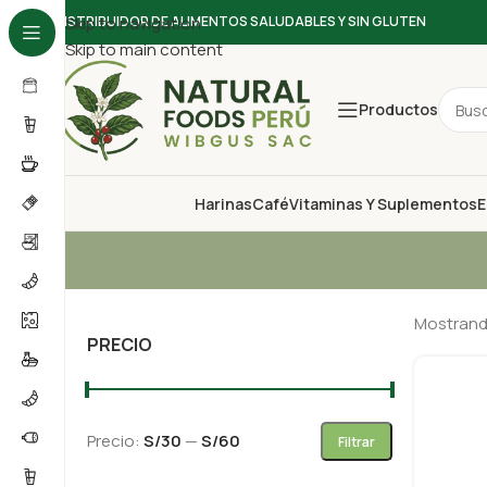
DISTRIBUIDOR DE ALIMENTOS SALUDABLES Y SIN GLUTEN
Skip to navigation
Skip to main content
Productos
Harinas
Café
Vitaminas Y Suplementos
E
Mostrando
PRECIO
Precio:
S/30
—
S/60
Filtrar