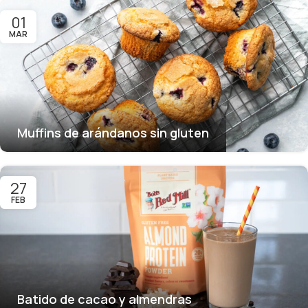
01
MAR
Muffins de arándanos sin gluten
27
FEB
Batido de cacao y almendras