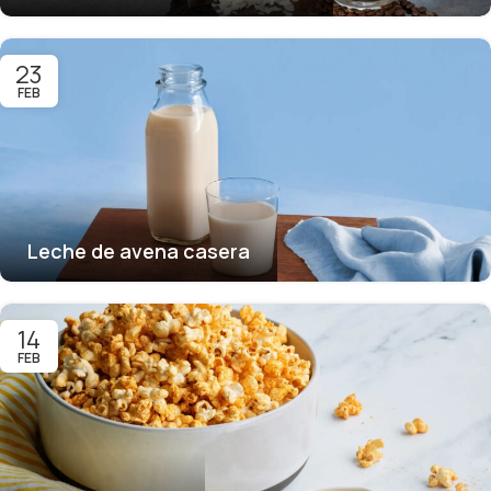
23
FEB
Leche de avena casera
14
FEB