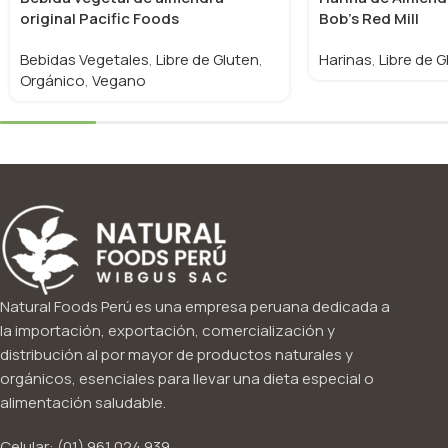
original Pacific Foods
Bob’s Red Mill
Bebidas Vegetales
,
Libre de Gluten
,
Harinas
,
Libre de G
Orgánico
,
Vegano
Natural Foods Perú es una empresa peruana dedicada a
la importación, exportación, comercialización y
distribución al por mayor de productos naturales y
orgánicos, esenciales para llevar una dieta especial o
alimentación saludable.
Celular: (01) 961 024 939