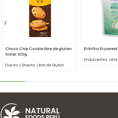
Choco Chip Cookie libre de gluten
Eritritol Eryswe
Schar 100g
Endulzantes
,
Libre
Dulces y Snacks
,
Libre de Gluten