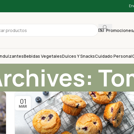
En
Promociones
ndulzantes
Bebidas Vegetales
Dulces Y Snacks
Cuidado Personal
G
Archives: T
01
MAR