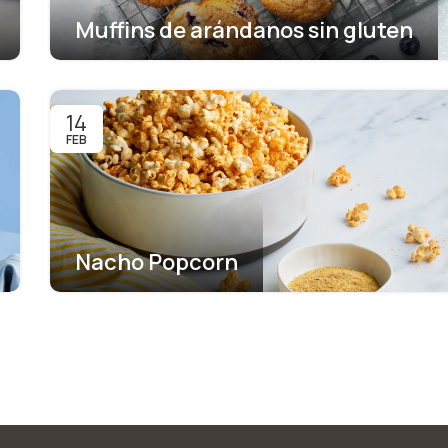
Muffins de arándanos sin gluten
14
FEB
Nacho Popcorn