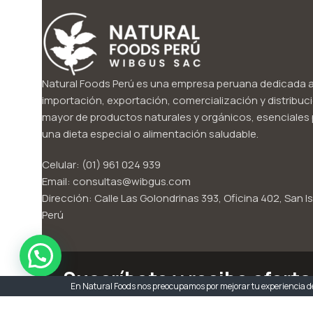
Natural Foods Perú es una empresa peruana dedicada a
importación, exportación, comercialización y distribuci
mayor de productos naturales y orgánicos, esenciales p
una dieta especial o alimentación saludable.
Celular: (01) 961 024 939
Email: consultas@wibgus.com
Dirección: Calle Las Golondrinas 393, Oficina 402, San Is
Perú
Suscríbete y recibe ofert
En Natural Foods nos preocupamos por mejorar tu experiencia de
Sé el primero en enterarte. Suscríbete a Wibgus!