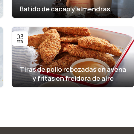
Batido de cacao y almendras
03
FEB
Tiras de pollo rebozadas en avena
y fritas en freidora de aire