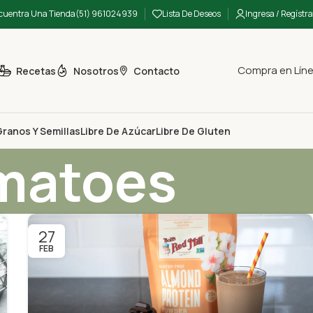
cuentra Una Tienda
(51) 961024939
Lista De Deseos
Ingresa / Regístra
Compra en Lín
Recetas
Nosotros
Contacto
ranos Y Semillas
Libre De Azúcar
Libre De Gluten
omatoes
27
FEB