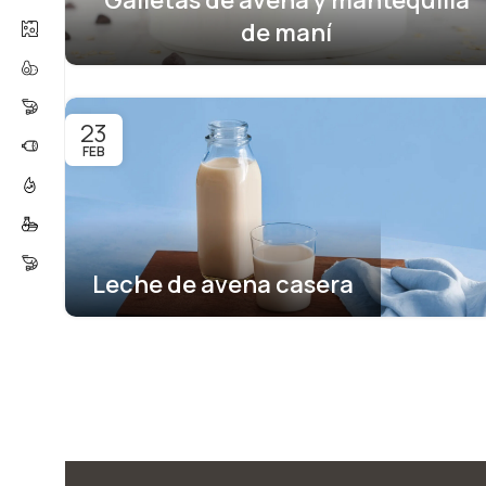
de maní
23
FEB
Leche de avena casera