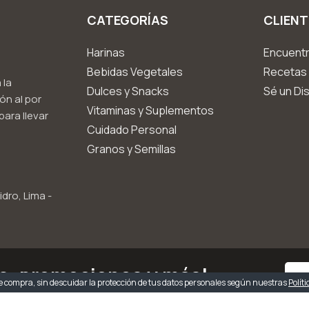
CATEGORÍAS
CLIENT
Harinas
Encuentr
Bebidas Vegetales
Recetas 
 la
Dulces y Snacks
Sé un Dis
ón al por
Vitaminas y Suplementos
ara llevar
Cuidado Personal
Granos y Semillas
idro, Lima -
as, promociones y más!
 compra, sin descuidar la protección de tus datos personales según nuestras
Polít