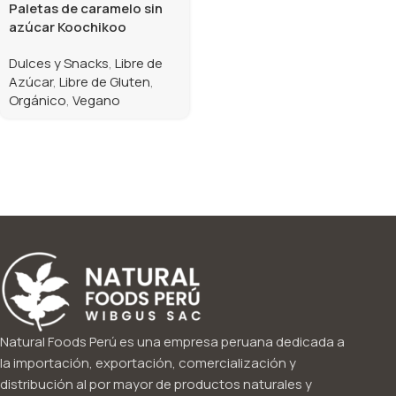
Paletas de caramelo sin
azúcar Koochikoo
Dulces y Snacks
,
Libre de
Azúcar
,
Libre de Gluten
,
Orgánico
,
Vegano
Natural Foods Perú es una empresa peruana dedicada a
la importación, exportación, comercialización y
distribución al por mayor de productos naturales y