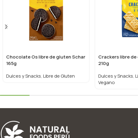
Chocolate Os libre de gluten Schar
Crackers libre de
165g
210g
Dulces y Snacks
,
Libre de Gluten
Dulces y Snacks
,
L
Vegano