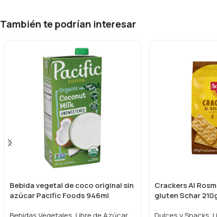
También te podrían interesar
Bebida vegetal de coco original sin
Crackers Al Rosma
azúcar Pacific Foods 946ml
gluten Schar 210
Bebidas Vegetales
,
Libre de Azúcar
,
Dulces y Snacks
,
L