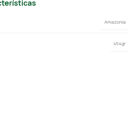
terísticas
Amazonía
454gr