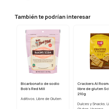
También te podrían interesar
Bicarbonato de sodio
Crackers Al Rosm
Bob’s Red Mill
libre de gluten S
210g
Aditivos
,
Libre de Gluten
Dulces y Snacks
,
L
Gluten
,
Vegano