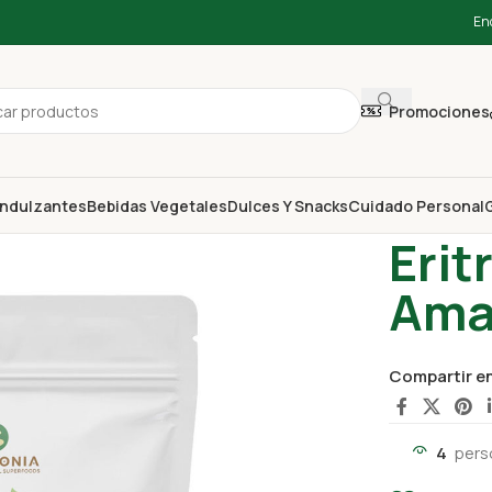
En
Promociones
ndulzantes
Bebidas Vegetales
Dulces Y Snacks
Cuidado Personal
G
Inicio
Endulz
Erit
Ama
Compartir e
4
pers