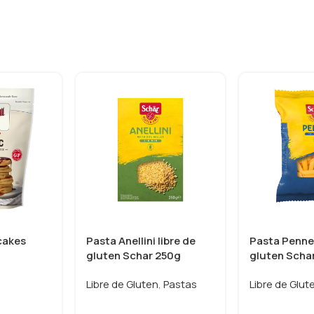
cakes
Pasta Anellini libre de
Pasta Penne 
gluten Schar 250g
gluten Scha
Libre de Gluten
,
Pastas
Libre de Glut