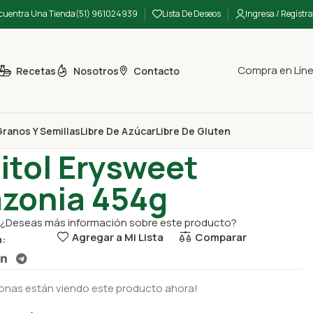
cuentra Una Tienda
(51) 961024939
Lista De Deseos
Ingresa / Regístra
Compra en Lín
Recetas
Nosotros
Contacto
ranos Y Semillas
Libre De Azúcar
Libre De Gluten
antes
Eritritol Erysweet Amazonia 454g
ritol Erysweet
zonia 454g
¿Deseas más información sobre este producto?
Agregar a Mi Lista
Comparar
n:
onas están viendo este producto ahora!