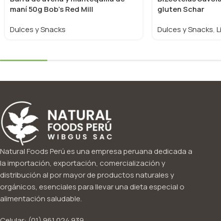
maní 50g Bob’s Red Mill
gluten Schar
Dulces y Snacks
Dulces y Snacks
,
L
Natural Foods Perú es una empresa peruana dedicada a
la importación, exportación, comercialización y
distribución al por mayor de productos naturales y
orgánicos, esenciales para llevar una dieta especial o
alimentación saludable.
Celular: (01) 961 024 939