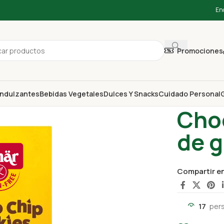
En
Promociones
ndulzantes
Bebidas Vegetales
Dulces Y Snacks
Cuidado Personal
G
Inicio
Dulces
Choc
de g
Compartir e
17
per