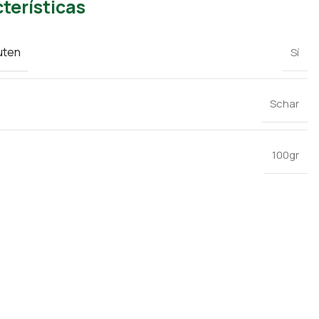
terísticas
uten
Sí
Schar
100gr