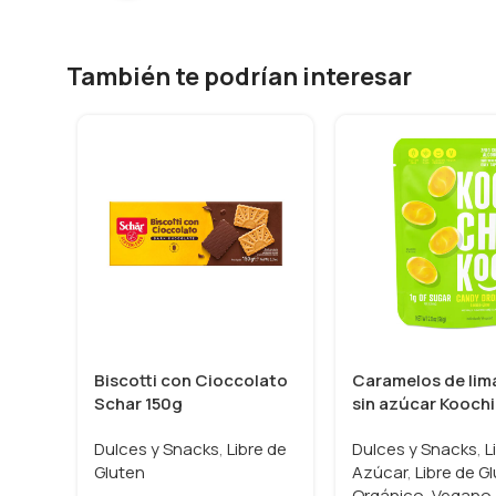
También te podrían interesar
Biscotti con Cioccolato
Caramelos de lim
Schar 150g
sin azúcar Kooch
Dulces y Snacks
,
Libre de
Dulces y Snacks
,
L
Gluten
Azúcar
,
Libre de G
Orgánico
,
Vegano