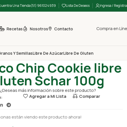
cuentra Una Tienda
(51) 961024939
Lista De Deseos
Ingresa / Regístra
Compra en Lín
Recetas
Nosotros
Contacto
ranos Y Semillas
Libre De Azúcar
Libre De Gluten
 y Snacks
Choco Chip Cookie libre de gluten Schar 100g
o Chip Cookie libre
luten Schar 100g
¿Deseas más información sobre este producto?
Agregar a Mi Lista
Comparar
n:
sonas están viendo este producto ahora!