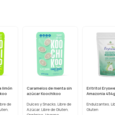
a limón
Caramelos de menta sin
Eritritol Erysw
ikoo
azúcar Koochikoo
Amazonia 454
ibre de
Dulces y Snacks
,
Libre de
Endulzantes
,
Li
luten
,
Azúcar
,
Libre de Gluten
,
Gluten
Orgánico
,
Vegano