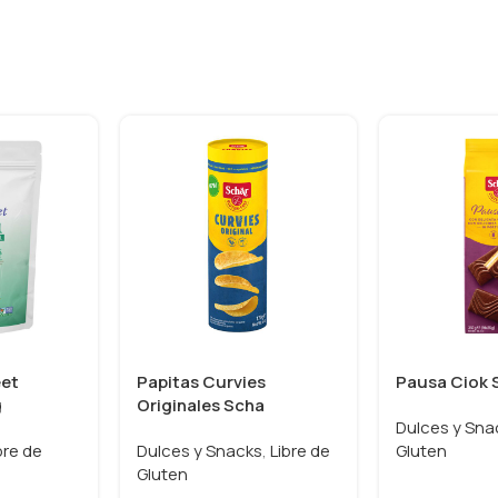
eet
Papitas Curvies
Pausa Ciok 
g
Originales Scha
Dulces y Sna
bre de
Dulces y Snacks
,
Libre de
Gluten
Gluten