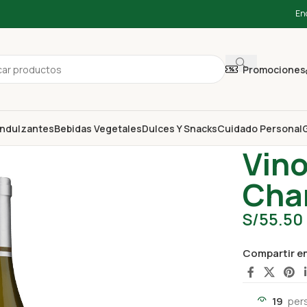
En
Promociones
ndulzantes
Bebidas Vegetales
Dulces Y Snacks
Cuidado Personal
G
Inicio
Vegan
Vino
Cha
S/
55.50
Compartir e
19
per