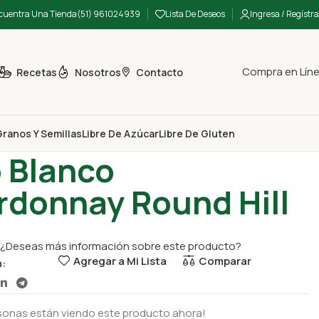
cuentra Una Tienda
(51) 961024939
Lista De Deseos
Ingresa / Regístra
Compra en Lín
Recetas
Nosotros
Contacto
ranos Y Semillas
Libre De Azúcar
Libre De Gluten
o
Vino Blanco Chardonnay Round Hill
 Blanco
rdonnay Round Hill
¿Deseas más información sobre este producto?
Agregar a Mi Lista
Comparar
n:
sonas están viendo este producto ahora!