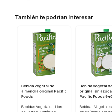
También te podrían interesar
Bebida vegetal de
Bebida vegetal d
almendra original Pacific
original sin azúca
Foods
Pacific Foods 94
Bebidas Vegetales
,
Libre
Bebidas Vegetales
de Gluten
,
Orgánico
,
de Azúcar
,
Libre d