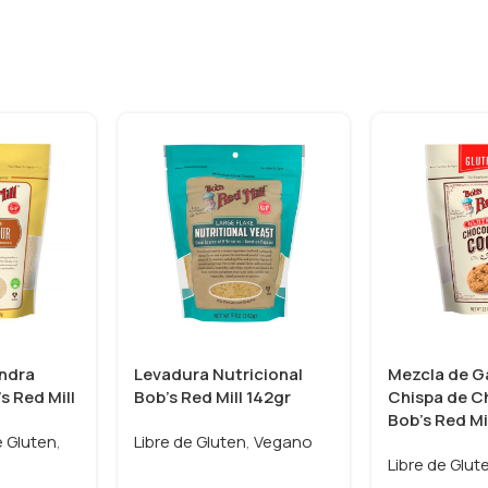
endra
Levadura Nutricional
Mezcla de G
s Red Mill
Bob’s Red Mill 142gr
Chispa de C
Bob’s Red Mi
e Gluten
,
Libre de Gluten
,
Vegano
Libre de Glut