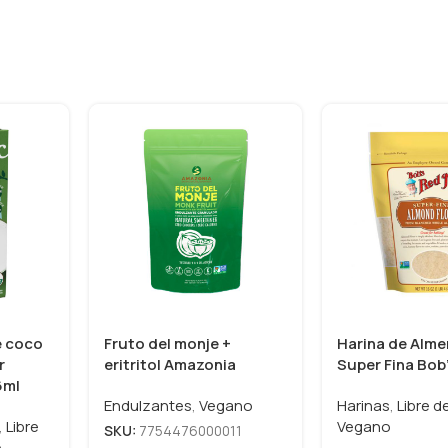
e coco
Fruto del monje +
Harina de Alm
r
eritritol Amazonia
Super Fina Bob’
6ml
Endulzantes
,
Vegano
Harinas
,
Libre d
,
Libre
Vegano
SKU:
7754476000011
e