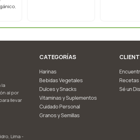
gánico
,
CATEGORÍAS
CLIENT
Harinas
Encuentr
Bebidas Vegetales
Recetas 
 la
Dulces y Snacks
Sé un Dis
ón al por
Vitaminas y Suplementos
ara llevar
Cuidado Personal
Granos y Semillas
idro, Lima -