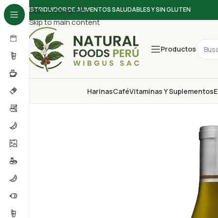
DISTRIBUIDOR DE ALIMENTOS SALUDABLES Y SIN GLUTEN
Skip to navigation
Skip to main content
Productos
Harinas
Café
Vitaminas Y Suplementos
E