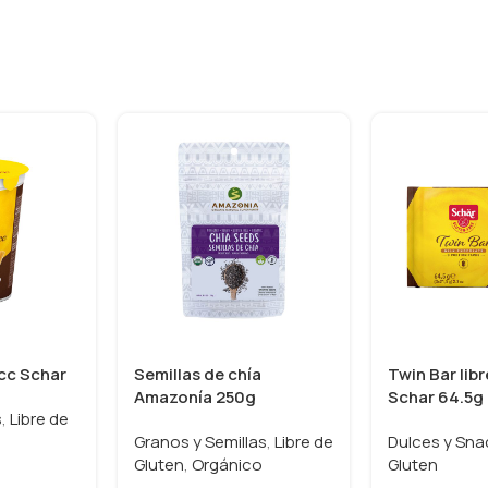
occ Schar
Semillas de chía
Twin Bar lib
Amazonía 250g
Schar 64.5g
s
,
Libre de
Granos y Semillas
,
Libre de
Dulces y Sna
Gluten
,
Orgánico
Gluten