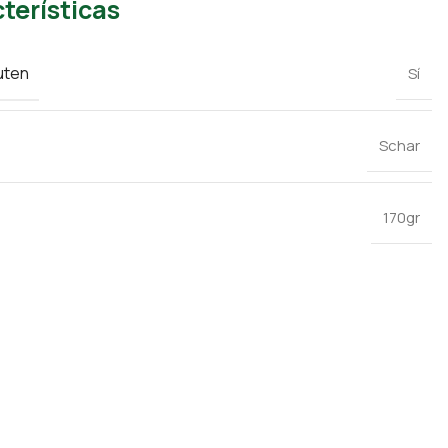
terísticas
uten
Sí
Schar
170gr