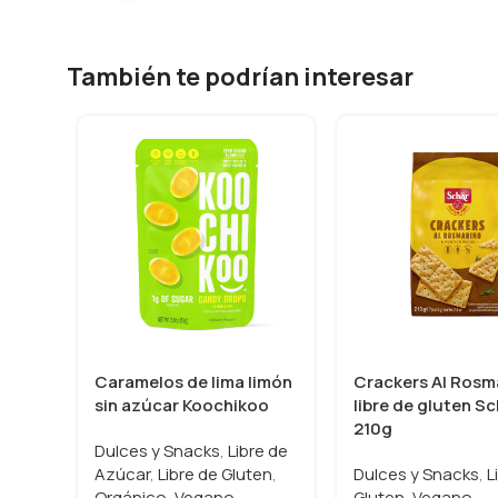
También te podrían interesar
Caramelos de lima limón
Crackers Al Rosm
sin azúcar Koochikoo
libre de gluten S
210g
Dulces y Snacks
,
Libre de
Azúcar
,
Libre de Gluten
,
Dulces y Snacks
,
L
Orgánico
,
Vegano
Gluten
,
Vegano