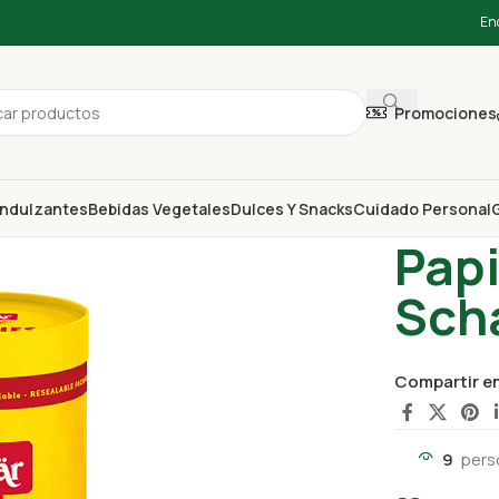
En
Promociones
ndulzantes
Bebidas Vegetales
Dulces Y Snacks
Cuidado Personal
G
Inicio
Dulces
Papi
Sch
Compartir e
9
pers