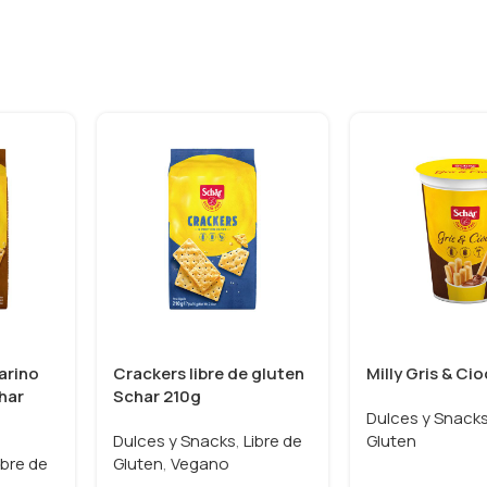
arino
Crackers libre de gluten
Milly Gris & Ci
char
Schar 210g
Dulces y Snack
Dulces y Snacks
,
Libre de
Gluten
ibre de
Gluten
,
Vegano