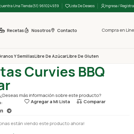
cuentra Una Tienda
(51) 961024939
Lista De Deseos
Ingresa / Regístra
Compra en Lín
Recetas
Nosotros
Contacto
ranos Y Semillas
Libre De Azúcar
Libre De Gluten
 y Snacks
Papitas Curvies BBQ Schar
tas Curvies BBQ
ar
¿Deseas más información sobre este producto?
Agregar a Mi Lista
Comparar
n:
onas están viendo este producto ahora!