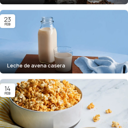
23
FEB
Leche de avena casera
14
FEB