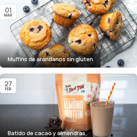
01
MAR
Muffins de arándanos sin gluten
27
FEB
Batido de cacao y almendras