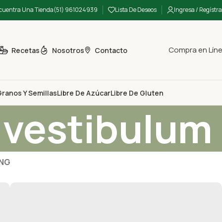
cuentra Una Tienda
(51) 961024939
Lista De Deseos
Ingresa / Regístra
Compra en Lín
Recetas
Nosotros
Contacto
ranos Y Semillas
Libre De Azúcar
Libre De Gluten
 vestibulum
ING