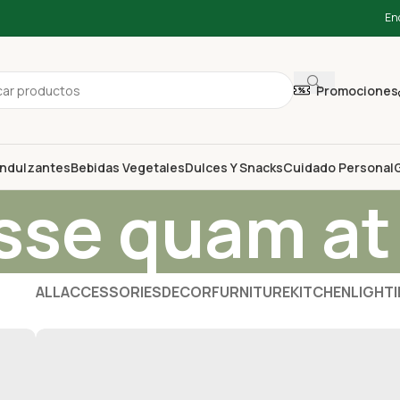
En
Promociones
ndulzantes
Bebidas Vegetales
Dulces Y Snacks
Cuidado Personal
G
sse quam at
ALL
ACCESSORIES
DECOR
FURNITURE
KITCHEN
LIGHT