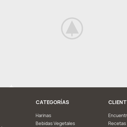
CATEGORÍAS
CLIENT
Decor
Rhoncus quisque sollicitudin
Harinas
Encuentr
Bebidas Vegetales
Recetas 