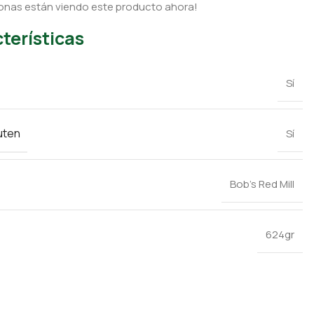
onas están viendo este producto ahora!
terísticas
Sí
uten
Sí
Bob’s Red Mill
624gr