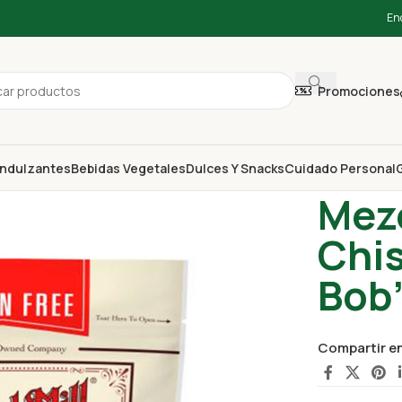
En
Promociones
ndulzantes
Bebidas Vegetales
Dulces Y Snacks
Cuidado Personal
G
Inicio
Vegan
Mezc
Chi
Bob’
Compartir e