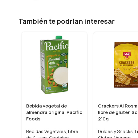
También te podrían interesar
Bebida vegetal de
Crackers Al Rosm
almendra original Pacific
libre de gluten S
Foods
210g
Bebidas Vegetales
,
Libre
Dulces y Snacks
,
L
de Gluten
,
Orgánico
,
Gluten
,
Vegano