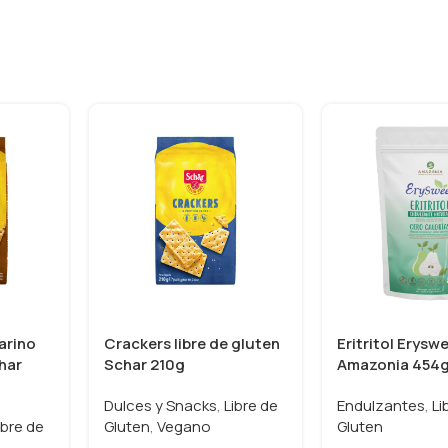
arino
Crackers libre de gluten
Eritritol Erysw
char
Schar 210g
Amazonia 454
Dulces y Snacks
,
Libre de
Endulzantes
,
Li
ibre de
Gluten
,
Vegano
Gluten