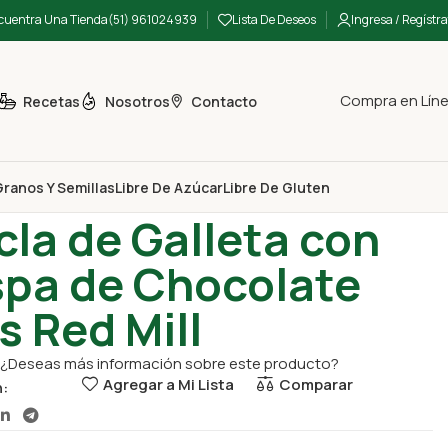
cuentra Una Tienda
(51) 961024939
Lista De Deseos
Ingresa / Regístra
Compra en Lín
Recetas
Nosotros
Contacto
ranos Y Semillas
Libre De Azúcar
Libre De Gluten
o
Mezcla de Galleta con Chispa de Chocolate Bob’s Red Mill
la de Galleta con
spa de Chocolate
s Red Mill
¿Deseas más información sobre este producto?
Agregar a Mi Lista
Comparar
n: