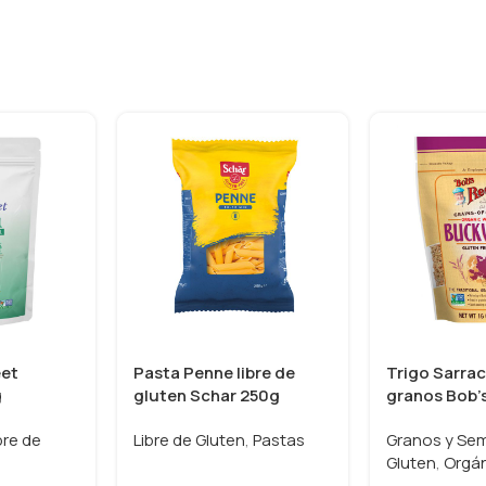
eet
Pasta Penne libre de
Trigo Sarra
g
gluten Schar 250g
granos Bob’s
bre de
Libre de Gluten
,
Pastas
Granos y Sem
Gluten
,
Orgá