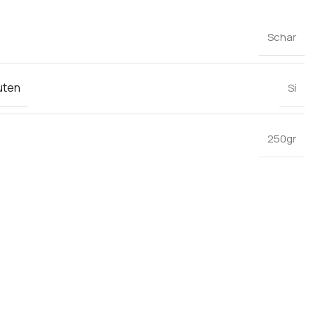
Schar
uten
Sí
250gr