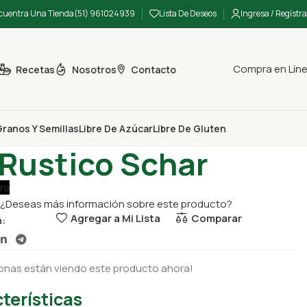
cuentra Una Tienda
(51) 961024939
Lista De Deseos
Ingresa / Regístra
Compra en Lín
Recetas
Nosotros
Contacto
ranos Y Semillas
Libre De Azúcar
Libre De Gluten
Pan Rustico Schar
Rustico Schar
ra
¿Deseas más información sobre este producto?
Agregar a Mi Lista
Comparar
n:
onas están viendo este producto ahora!
terísticas