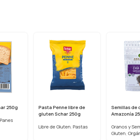
har 250g
Pasta Penne libre de
Semillas de 
gluten Schar 250g
Amazonía 2
Panes
Libre de Gluten
,
Pastas
Granos y Sem
Gluten
,
Orgá