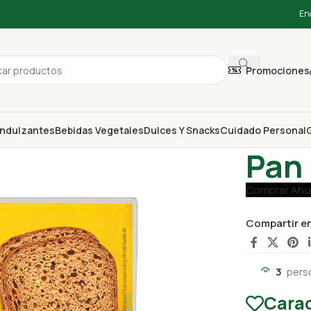
En
Promociones
ndulzantes
Bebidas Vegetales
Dulces Y Snacks
Cuidado Personal
G
Inicio
Panes
Pan 
Comprar Aho
Compartir e
3
pers
Carac