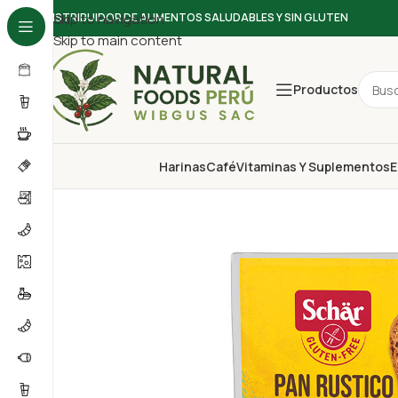
DISTRIBUIDOR DE ALIMENTOS SALUDABLES Y SIN GLUTEN
Skip to navigation
Skip to main content
Productos
Harinas
Café
Vitaminas Y Suplementos
E