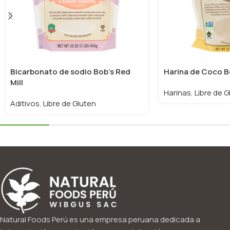
Bicarbonato de sodio Bob’s Red
Harina de Coco Bo
Mill
Harinas
,
Libre de G
Aditivos
,
Libre de Gluten
Natural Foods Perú es una empresa peruana dedicada a