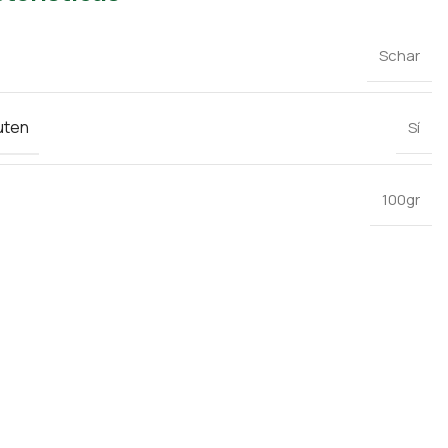
Schar
uten
Sí
100gr