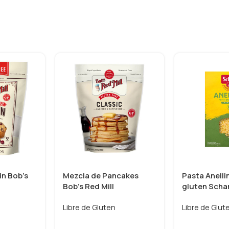
in Bob’s
Mezcla de Pancakes
Pasta Anellin
Bob’s Red Mill
gluten Scha
Libre de Gluten
Libre de Glut