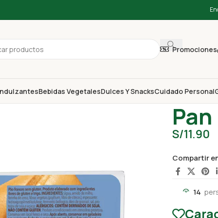
En
Promociones
ndulzantes
Bebidas Vegetales
Dulces Y Snacks
Cuidado Personal
G
Inicio
Libre d
Pan
S/
11.90
Compartir e
14
per
Carac