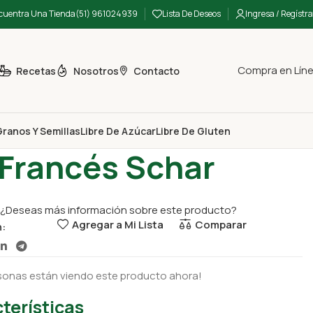
cuentra Una Tienda
(51) 961024939
Lista De Deseos
Ingresa / Regístra
Compra en Lín
Recetas
Nosotros
Contacto
ranos Y Semillas
Libre De Azúcar
Libre De Gluten
e Gluten
Pan Francés Schar
 Francés Schar
¿Deseas más información sobre este producto?
Agregar a Mi Lista
Comparar
n:
sonas están viendo este producto ahora!
terísticas